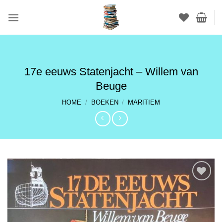
Ga
naar
inhoud
17e eeuws Statenjacht – Willem van
Beuge
HOME
/
BOEKEN
/
MARITIEM
TOEVOEGEN
AAN
VERLANGLIJST