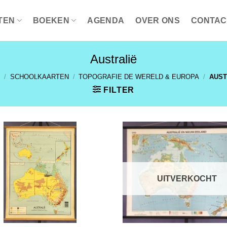
TEN
BOEKEN
AGENDA
OVER ONS
CONTAC
Australië
E
/
SCHOOLKAARTEN
/
TOPOGRAFIE DE WERELD & EUROPA
/
AUST
FILTER
TOEVOEGEN
TOEVOE
AAN
AAN
VERLANGLIJST
VERLANG
UITVERKOCHT