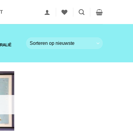
T
RALIË
GEN
LIJST