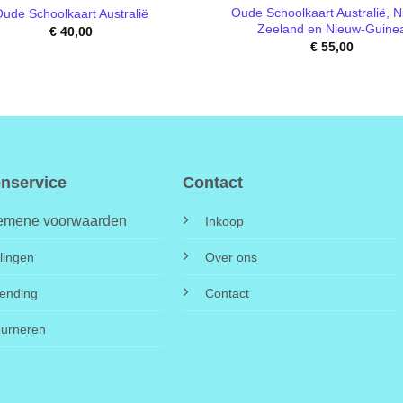
Oude Schoolkaart Australië, 
ude Schoolkaart Australië
Zeeland en Nieuw-Guine
€
40,00
€
55,00
enservice
Contact
emene voorwaarden
Inkoop
lingen
Over ons
ending
Contact
ourneren